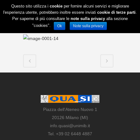
Questo sito utilizza i
cookie
per fornire alcuni servizi e migliorare
l'esperienza utente, potrebbero inoltre essere inviati
cookie di terze parti
.
Per saperne di più consultare le
note sulla privacy
alla sezione
"cookies".
Ok
Note sulla privacy
Piazza dell'Ateneo Nuovo 1
20126 Milano (MI)
info.quasi@unimib.it
Tel. +39 02 6448 4887