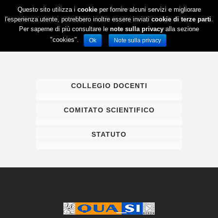
Questo sito utilizza i
cookie
per fornire alcuni servizi e migliorare
l'esperienza utente, potrebbero inoltre essere inviati
cookie di terze parti
.
Per saperne di più consultare le
note sulla privacy
alla sezione
"cookies".
Ok
Note sulla privacy
COLLEGIO DOCENTI
COMITATO SCIENTIFICO
STATUTO