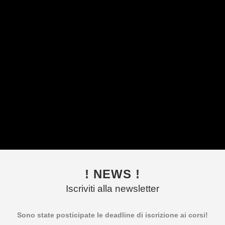
! NEWS !
Iscriviti alla newsletter
Sono state posticipate le deadline di iscrizione ai corsi!