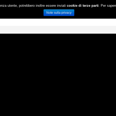
ienza utente, potrebbero inoltre essere inviati
cookie di terze parti
. Per saper
HOME
OFFERTA FORMATIVA
Note sulla privacy
RICERCA
EVENTI