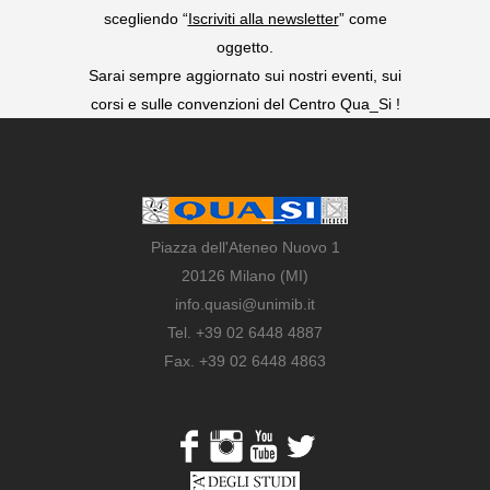
scegliendo “
Iscriviti alla newsletter
” come
oggetto.
Sarai sempre aggiornato sui nostri eventi, sui
corsi e sulle convenzioni del Centro Qua_Si !
Piazza dell'Ateneo Nuovo 1
20126 Milano (MI)
info.quasi@unimib.it
Tel. +39 02 6448 4887
Fax. +39 02 6448 4863