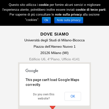
Questo sito utilizza i
cookie
per fornire alcuni servizi e migliorare
l'esperienza utente, potrebbero inoltre essere inviati
cookie di terze parti
.
Per saperne di più consultare le
note sulla privacy
alla sezione
"cookies".
Ok
Note sulla privacy
DOVE SIAMO
Università degli Studi di Milano-Bicocca
Piazza dell’Ateneo Nuovo 1
20126 Milano (MI)
Edificio U6, 4°Piano, Ufficio 4141
This page can't load Google Maps
correctly.
Do you own this
OK
Piazza dell'Ateneo Nuovo, 1,
website?
Milano 20126