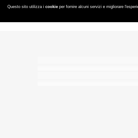
Questo sito utilizza i
cookie
per fornire alcuni servizi e migliorare l'esper