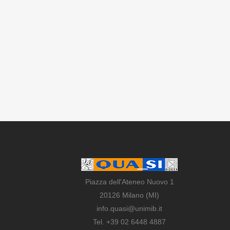
Piazza dell'Ateneo Nuovo 1
20126 Milano (MI)
info.quasi@unimib.it
Tel. +39 02 6448 4887