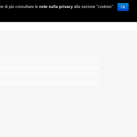
ne di più consultare le
note sulla privacy
alla sezione "cookies".
Ok
ABOUT
LA STORIA
CONTATTI