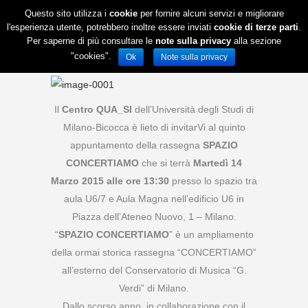
Questo sito utilizza i
cookie
per fornire alcuni servizi e migliorare
l'esperienza utente, potrebbero inoltre essere inviati
cookie di terze parti
.
Per saperne di più consultare le
note sulla privacy
alla sezione
"cookies".
Ok
Note sulla privacy
Il
Centro QUA_SI
dell’Università degli Studi di
Milano-Bicocca è lieto di invitarVi al quinto
appuntamento della rassegna
SPAZIO
CONCERTIAMO
che si terrà
Martedì 14
Marzo 2015 alle ore 13:30
presso lo spazio tra
aula U6/7 e Aula Magna nell’edificio U6 in
Piazza dell’Ateneo Nuovo, 1 – Milano.
“
SPAZIO CONCERTIAMO
” è un ampliamento
della ormai storica rassegna “CONCERTIAMO”
all’esterno del Conservatorio di Musica “G.
Verdi” di Milano.
Dallo scorso anno, in collaborazione con il