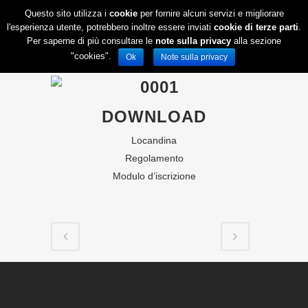
Questo sito utilizza i
cookie
per fornire alcuni servizi e migliorare
l'esperienza utente, potrebbero inoltre essere inviati
cookie di terze parti
.
Per saperne di più consultare le
note sulla privacy
alla sezione
"cookies".
Ok
Note sulla privacy
DOWNLOAD
Locandina
Regolamento
Modulo d’iscrizione