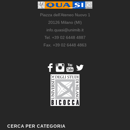
Piazza dell'Ateneo Nuovo 1
20126 Milano (MI)
info.quasi@unimib.it
Tel. +39 02 6448 4887
Fax. +39 02 6448 4863
CERCA PER CATEGORIA