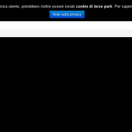
ienza utente, potrebbero inoltre essere inviati
cookie di terze parti
. Per saper
HOME
OFFERTA FORMATIVA
Note sulla privacy
RICERCA
EVENTI