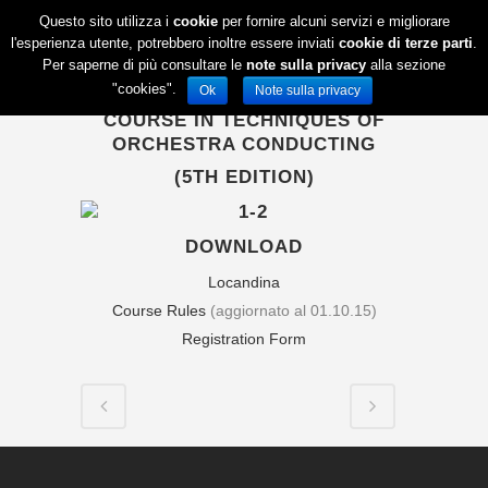
Questo sito utilizza i
cookie
per fornire alcuni servizi e migliorare
l'esperienza utente, potrebbero inoltre essere inviati
cookie di terze parti
.
Per saperne di più consultare le
note sulla privacy
alla sezione
"cookies".
Ok
Note sulla privacy
COURSE IN TECHNIQUES OF
ORCHESTRA CONDUCTING
(5TH EDITION)
DOWNLOAD
Locandina
Course Rules
(aggiornato al 01.10.15)
Registration Form