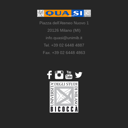
Piazza dell'Ateneo Nuovo 1
20126 Milano (MI)
info.quasi@unimib.it
Tel. +39 02 6448 4887
Fax. +39 02 6448 4863