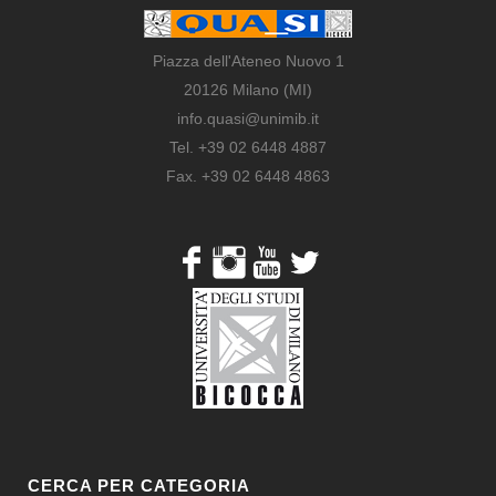
Piazza dell'Ateneo Nuovo 1
20126 Milano (MI)
info.quasi@unimib.it
Tel. +39 02 6448 4887
Fax. +39 02 6448 4863
CERCA PER CATEGORIA